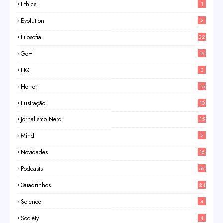
Ethics
1
Evolution
2
Filosofia
22
GoH
19
HQ
3
Horror
15
Ilustração
10
Jornalismo Nerd
15
Mind
2
Novidades
16
Podcasts
56
Quadrinhos
24
Science
4
Society
4