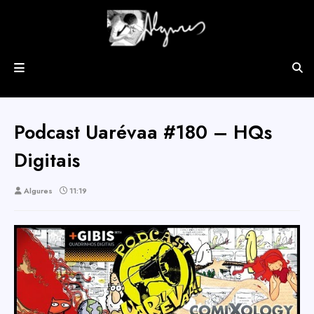
Podcast Uarévaa #180 – HQs
Digitais
Algures
11:19