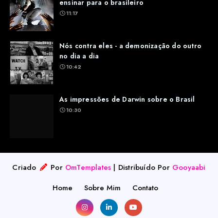
ensinar para o brasileiro
11:17
Nós contra eles - a demonização do outro
no dia a dia
10:42
As impressões de Darwin sobre o Brasil
10:30
Criado
Por
OmTemplates
| Distribuído Por
Gooyaabi
Home
Sobre Mim
Contato