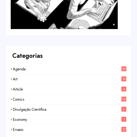
Categorias
Agenda
37
Art
10
Article
4
Comics
12
Divulgação Científica
6
Economy
1
Ensaio
17