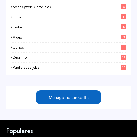
Solar System Chronicles
5
Terror
13
Textos
17
Video
3
Cursos
1
Desenho
12
Publicidade-Jobs
12
Me siga no LinkedIn
Populares