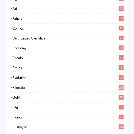
Art
10
Article
4
Comics
12
Divulgação Científica
6
Economy
1
Ensaio
17
Ethics
1
Evolution
2
Filosofia
22
GoH
19
HQ
3
Horror
15
Ilustração
10