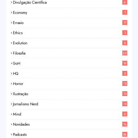
Divulgação Científica
6
Economy
1
Ensaio
17
Ethics
1
Evolution
2
Filosofia
22
GoH
19
HQ
3
Horror
15
Ilustração
10
Jornalismo Nerd
15
Mind
2
Novidades
16
Podcasts
56