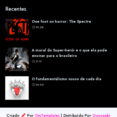
Recentes
One foot on horror: The Spectre
10:28
A moral do Super-herói e o que ela pode
ensinar para o brasileiro
11:17
O fundamentalismo nosso de cada dia
10:00
Criado
Por
OmTemplates
| Distribuído Por
Gooyaabi