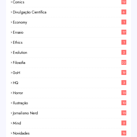
Comics
12
Divulgação Científica
6
Economy
1
Ensaio
17
Ethics
1
Evolution
2
Filosofia
22
GoH
19
HQ
3
Horror
15
Ilustração
10
Jornalismo Nerd
15
Mind
2
Novidades
16