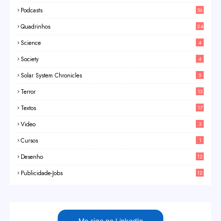
Podcasts
56
Quadrinhos
24
Science
4
Society
4
Solar System Chronicles
5
Terror
13
Textos
17
Video
3
Cursos
1
Desenho
12
Publicidade-Jobs
12
Me siga no LinkedIn