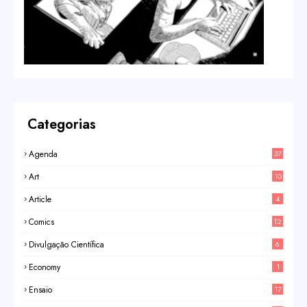
Categorias
Agenda
37
Art
10
Article
4
Comics
12
Divulgação Científica
6
Economy
1
Ensaio
17