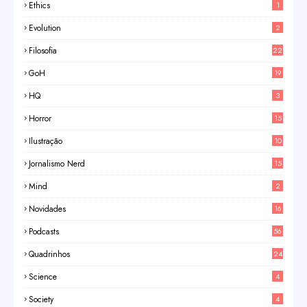
Ethics
1
Evolution
2
Filosofia
22
GoH
19
HQ
3
Horror
15
Ilustração
10
Jornalismo Nerd
15
Mind
2
Novidades
16
Podcasts
56
Quadrinhos
24
Science
4
Society
4