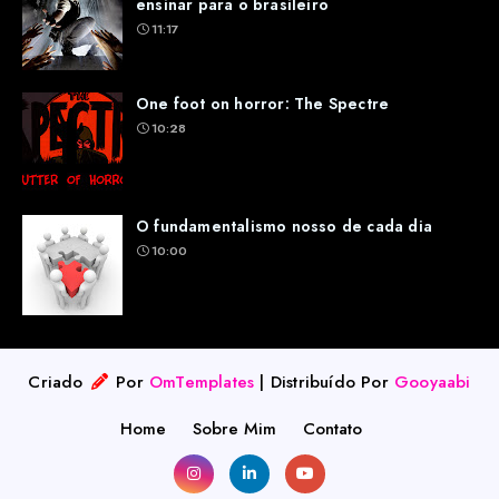
ensinar para o brasileiro
11:17
One foot on horror: The Spectre
10:28
O fundamentalismo nosso de cada dia
10:00
Criado
Por
OmTemplates
| Distribuído Por
Gooyaabi
Home
Sobre Mim
Contato