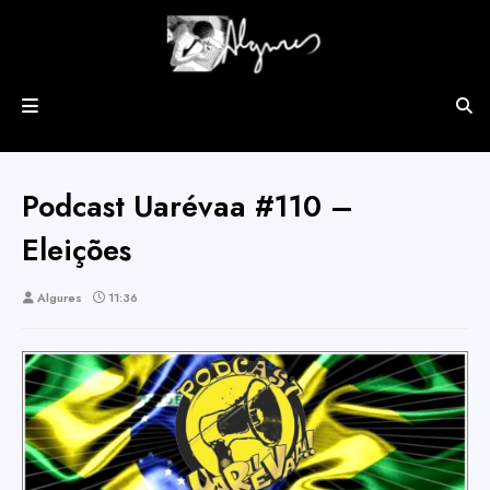
Podcast Uarévaa #110 –
Eleições
Algures
11:36