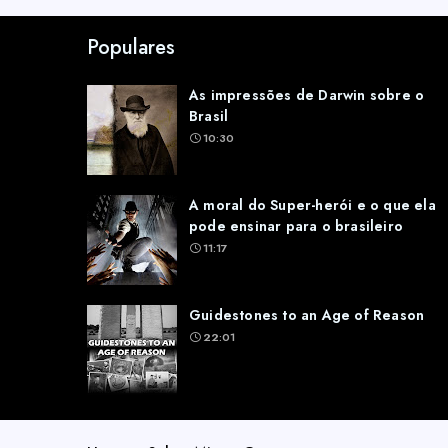
Populares
As impressões de Darwin sobre o
Brasil
10:30
A moral do Super-herói e o que ela
pode ensinar para o brasileiro
11:17
Guidestones to an Age of Reason
22:01