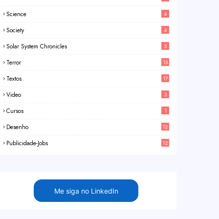
Science
4
Society
4
Solar System Chronicles
5
Terror
13
Textos
17
Video
3
Cursos
1
Desenho
12
Publicidade-Jobs
12
Me siga no LinkedIn