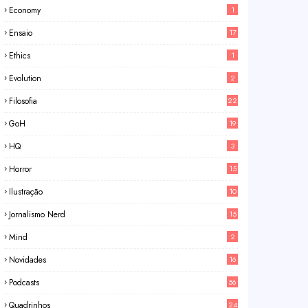
Economy
1
Ensaio
17
Ethics
1
Evolution
2
Filosofia
22
GoH
19
HQ
3
Horror
15
Ilustração
10
Jornalismo Nerd
15
Mind
2
Novidades
16
Podcasts
56
Quadrinhos
24