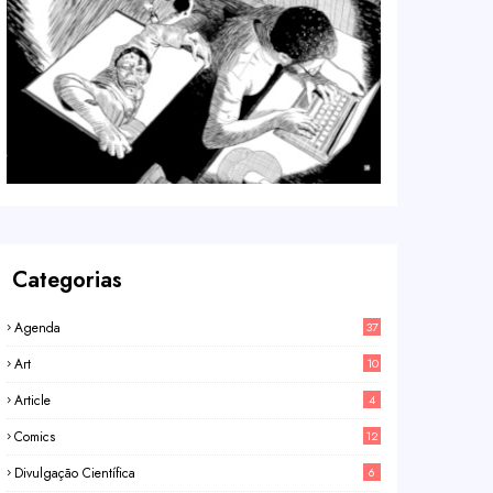
Categorias
Agenda
37
Art
10
Article
4
Comics
12
Divulgação Científica
6