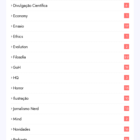
Divulgação Científica
6
Economy
1
Ensaio
17
Ethics
1
Evolution
2
Filosofia
22
GoH
19
HQ
3
Horror
15
Ilustração
10
Jornalismo Nerd
15
Mind
2
Novidades
16
Podcasts
56